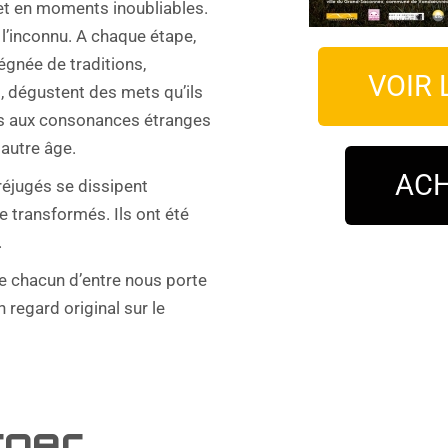
t en moments inoubliables.
 l’inconnu. A chaque étape,
égnée de traditions,
VOIR 
, dégustent des mets qu’ils
ues aux consonances étranges
autre âge.
ACH
réjugés se dissipent
e transformés. Ils ont été
.
ue chacun d’entre nous porte
n regard original sur le
rger