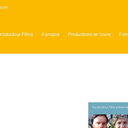
.com
roubadour Films
À propos
Productions en cours
Fil