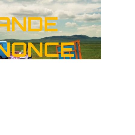
ANDE
NONCE