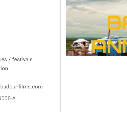
B
AN
es / festivals
tion
ubadour-films.com
0000-A