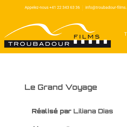
Appelez-nous +41 22 343 63 36
info@troubadour-films
T
Le Grand Voyage
Réalisé par
Liliana Dias